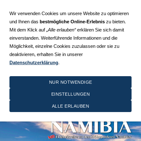
+49 (0)711 510 49 30
Rosensteinstraße 29, 70736
Wir verwenden Cookies um unsere Website zu optimieren
Fellbach-Schmiden
und Ihnen das
bestmögliche Online-Erlebnis
zu bieten.
Mit dem Klick auf
„Alle erlauben“
erklären Sie sich damit
einverstanden. Weiterführende Informationen und die
Möglichkeit, einzelne Cookies zuzulassen oder sie zu
deaktivieren, erhalten Sie in unserer
Datenschutzerklärung
.
NAVIGATION EINBLENDEN
NUR NOTWENDIGE
EINSTELLUNGEN
Namibia 2025
ALLE ERLAUBEN