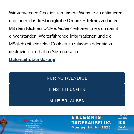
+49 (0)711 510 49 30
Rosensteinstraße 29, 70736
Wir verwenden Cookies um unsere Website zu optimieren
Fellbach-Schmiden
und Ihnen das
bestmögliche Online-Erlebnis
zu bieten.
Mit dem Klick auf
„Alle erlauben“
erklären Sie sich damit
einverstanden. Weiterführende Informationen und die
Möglichkeit, einzelne Cookies zuzulassen oder sie zu
deaktivieren, erhalten Sie in unserer
Datenschutzerklärung
.
NAVIGATION EINBLENDEN
NUR NOTWENDIGE
EINSTELLUNGEN
Mannheim 2023
ALLE ERLAUBEN