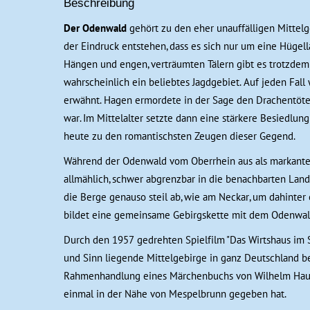
Beschreibung
Der Odenwald
gehört zu den eher unauffälligen Mittelg
der Eindruck entstehen, dass es sich nur um eine Hügell
Hängen und engen, verträumten Tälern gibt es trotzde
wahrscheinlich ein beliebtes Jagdgebiet. Auf jeden Fa
erwähnt. Hagen ermordete in der Sage den Drachentöte
war. Im Mittelalter setzte dann eine stärkere Besiedlun
heute zu den romantischsten Zeugen dieser Gegend.
Während der Odenwald vom Oberrhein aus als markante B
allmählich, schwer abgrenzbar in die benachbarten Lands
die Berge genauso steil ab, wie am Neckar, um dahinter
bildet eine gemeinsame Gebirgskette mit dem Odenwal
Durch den 1957 gedrehten Spielfilm "Das Wirtshaus im S
und Sinn liegende Mittelgebirge in ganz Deutschland be
Rahmenhandlung eines Märchenbuchs von Wilhelm Hauff. 
einmal in der Nähe von Mespelbrunn gegeben hat.