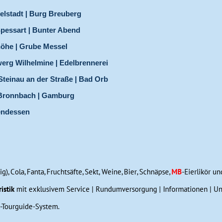
helstadt | Burg Breuberg
Spessart | Bunter Abend
höhe | Grube Messel
werg Wilhelmine | Edelbrennerei
teinau an der Straße | Bad Orb
| Bronnbach | Gamburg
bendessen
), Cola, Fanta, Fruchtsäfte, Sekt, Weine, Bier, Schnäpse,
MB
-Eierlikör un
ristik
mit exklusivem Service | Rundumversorgung | Informationen | Unt
-Tourguide-System.